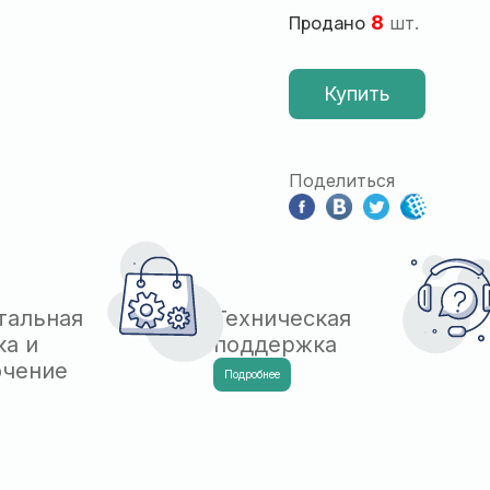
Продано
8
шт.
Купить
Поделиться
тальная
Техническая
ка и
поддержка
ючение
Подробнее