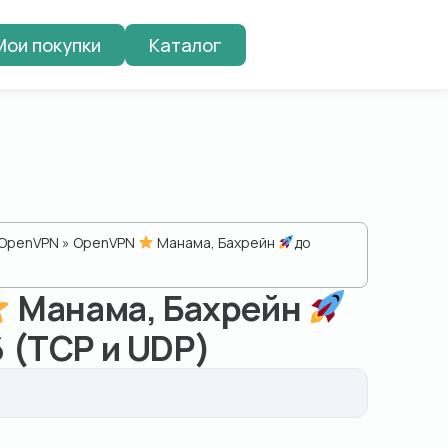
Мои покупки
Каталог
ОpenVPN
» OpenVPN
Манама, Бахрейн
до
Манама, Бахрейн
 (TCP и UDP)