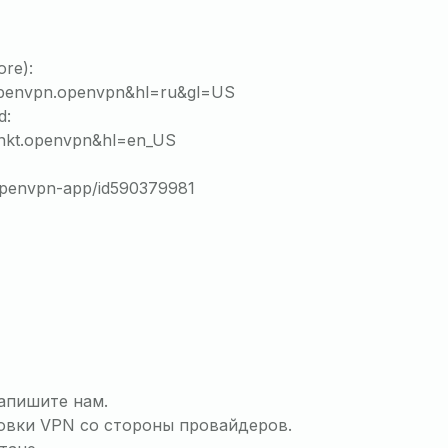
re):
t.openvpn.openvpn&hl=ru&gl=US
d:
blinkt.openvpn&hl=en_US
openvpn-app/id590379981
напишите нам.
овки VPN со стороны провайдеров.