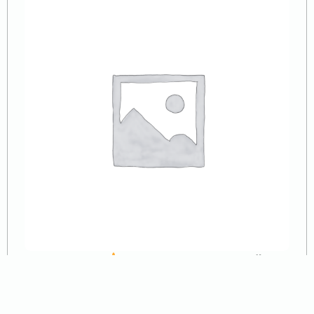
OpenVPN
Манама, Бахрейн
до 02/2026 (TCP и UDP)
400
₽