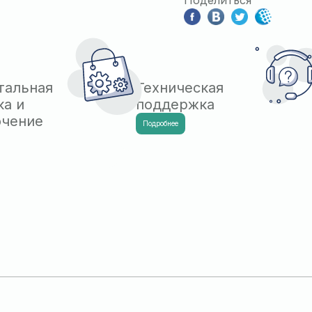
Поделиться
тальная
Техническая
ка и
поддержка
ючение
Подробнее