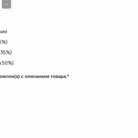
-
чии
15%)
 35%)
а 50%)
омлен(а) с описанием товара.
*