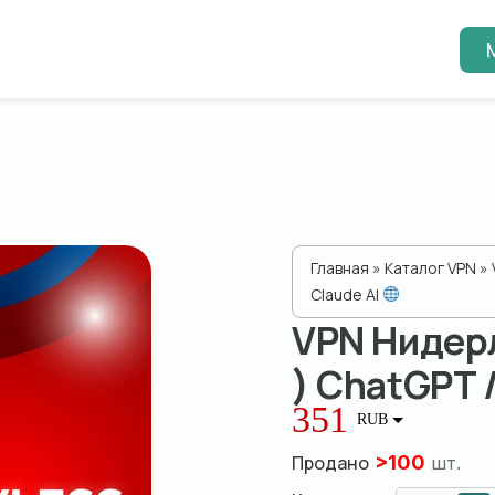
Главная
»
Каталог VPN
»
Claude AI
VPN Нидер
) ChatGPT 
351
RUB
Продано
>
100
шт.