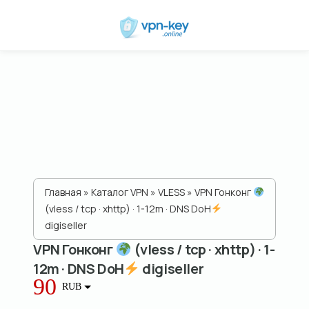
Главная
»
Каталог VPN
»
VLESS
» VPN Гонконг
(vless / tcp · xhttp) · 1-12m · DNS DoH
digiseller
VPN Гонконг
(vless / tcp · xhttp) · 1-
12m · DNS DoH
digiseller
90
RUB