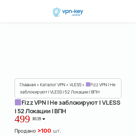
Главная
»
Каталог VPN
»
VLESS
»
Fizz VPN | Не
заблокируют | VLESS | 52 Локации | ВПН
Fizz VPN | Не заблокируют | VLESS
| 52 Локации | ВПН
499
RUB
Продано
>
100
шт.