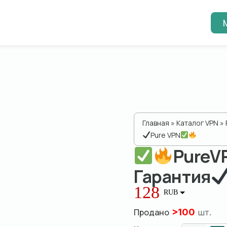
Главная
»
Каталог VPN
»
Pure VPN
PureV
Гарантия
128
RUB
Продано
>
100
шт.