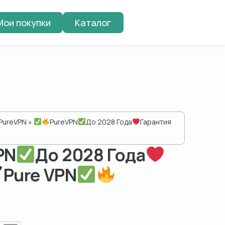
Мои покупки
Каталог
PureVPN
»
PureVPN
До 2028 Года
Гарантия
PN
До 2028 Года
Pure VPN