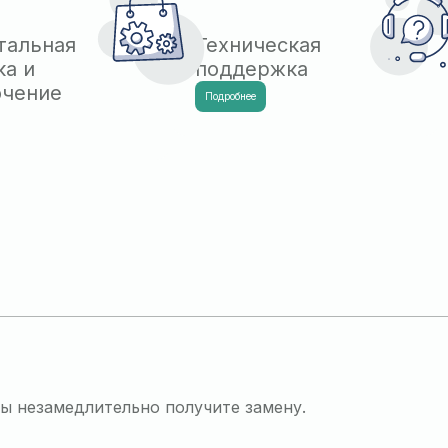
тальная
Техническая
ка и
поддержка
ючение
Подробнее
вы незамедлительно получите замену.