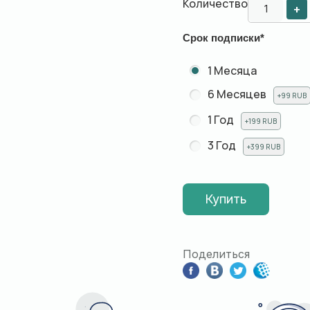
Количество
+
Срок подписки
*
1 Месяца
6 Месяцев
+99 RUB
1 Год
+199 RUB
3 Год
+399 RUB
Купить
Поделиться